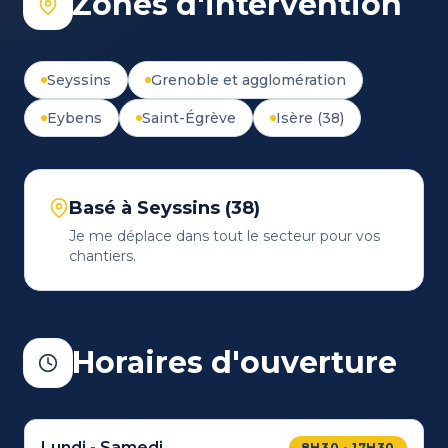
Zones d'intervention
Seyssins
Grenoble et agglomération
Eybens
Saint-Égrève
Isère (38)
Basé à Seyssins (38)
Je me déplace dans tout le secteur pour vos
chantiers.
Horaires d'ouverture
Lundi - Samedi
8H30 - 17H30