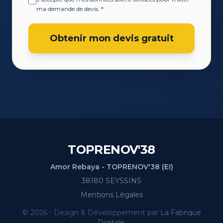
ma demande de devis.
*
Obtenir mon devis gratuit
TOPRENOV'38
Amor Rebaya - TOPRENOV'38 (EI)
38180 SEYSSINS
Mentions Légales
© 2026 - Design & Développement par
La Fabrique
Digitale
.